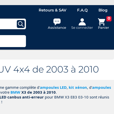
Retours & SAV
F.A.Q
Blog
0
Assistance
Se connecter
Panier
V 4x4 de 2003 à 2010
 une gamme complète d'
ampoules LED
,
kit xénon
, d'
ampoules
 votre
BMW
X3 de 2003 à 2010
.
LED canbus anti-erreur
pour BMW X3 E83 03-10 sont réunis
 !