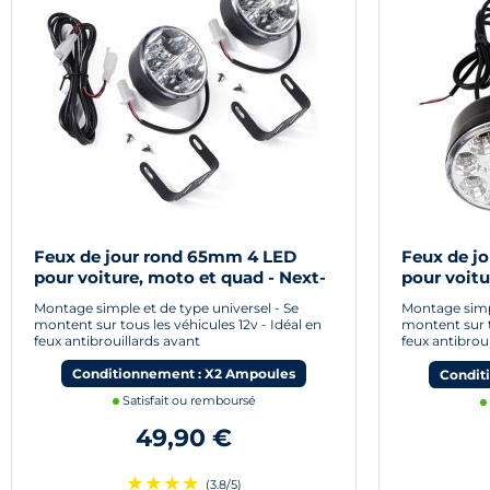
Feux de jour rond 65mm 4 LED
Feux de j
pour voiture, moto et quad - Next-
pour voitu
Tech®
Tech®
Montage simple et de type universel - Se
Montage simpl
montent sur tous les véhicules 12v - Idéal en
montent sur t
feux antibrouillards avant
feux antibrou
Conditionnement : X2 Ampoules
Condit
Satisfait ou remboursé
49,90 €
★
★
★
★
(3.8/5)