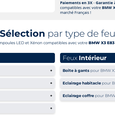
Paiements en 3X
-
Garantie 
compatibles avec votre
BMW X3
marché Français !
Sélection
par type de fe
ampoules LED et Xénon compatibles avec votre
BMW X3 E83 
Feux
Intérieur
+
Boîte à gants
pour BMW X3
+
Eclairage habitacle
pour B
+
Eclairage coffre
pour BMW 
+