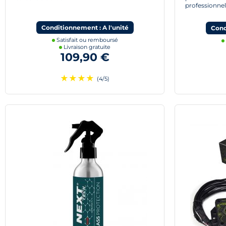
professionnel
Conditionnement : A l'unité
Cond
Satisfait ou remboursé
Livraison gratuite
109,90 €
★
★
★
★
(4/5)