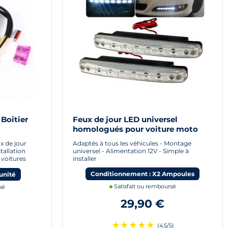
 Boitier
Feux de jour LED universel
homologués pour voiture moto
e jour Led
quad
x de jour
Adaptés à tous les véhicules - Montage
tallation
universel - Alimentation 12V - Simple à
 voitures
installer
Conditionnement : X2 Ampoules
unité
Satisfait ou remboursé
sé
29,90 €
★
★
★
★
★
(4.5/5)