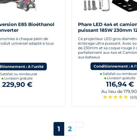
version E85 Bioéthanol
Phare LED 4x4 et camion
onverter
puissant 185W 230mm 12
avec cerclage rouge
conomies à chaque plein de
Ce projecteur LED gros diamètre
roduit universel adapté à tous
éclairage ultra puissant. Avec s
de 230mm et sa coque rouge il 
parfaitement aux 4x4 et Camion
aux bateaux
Conditionnement : A l'
itionnement : A l'unité
Satisfait ou rembour
Satisfait ou remboursé
Livraison gratuite
Livraison gratuite
116,94 €
229,90 €
Au lieu de 179,90
★
★
★
★
★
(5/5
Suivant
1
2