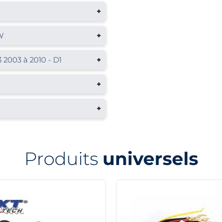
+
W
+
2003 à 2010 - D1
+
+
+
Produits
universels