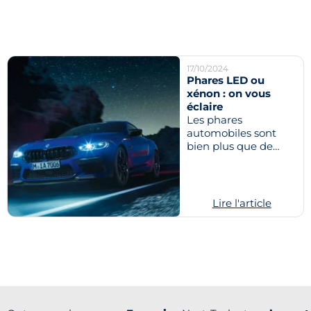
17/10/2024
Phares LED ou
xénon : on vous
éclaire
Les phares
automobiles sont
bien plus que de
simples éléments
fonctionnels. Ils sont
devenus des
symboles...
Lire l'article