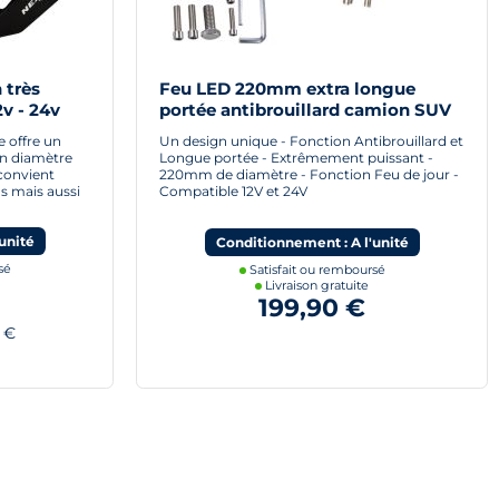
 très
Feu LED 220mm extra longue
v - 24v
portée antibrouillard camion SUV
4x4 Bateau
 offre un
Un design unique - Fonction Antibrouillard et
on diamètre
Longue portée - Extrêmement puissant -
convient
220mm de diamètre - Fonction Feu de jour -
s mais aussi
Compatible 12V et 24V
unité
Conditionnement : A l'unité
sé
Satisfait ou remboursé
Livraison gratuite
199,90 €
 €
)