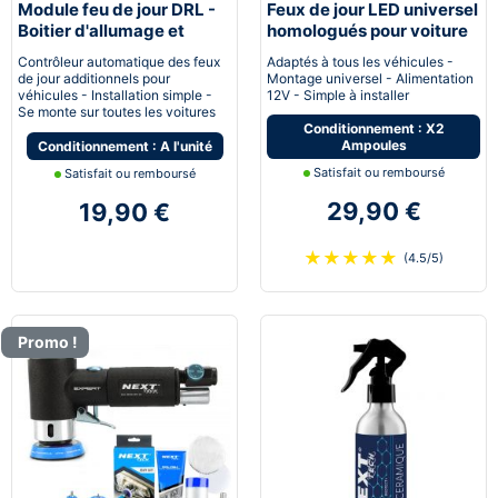
Module feu de jour DRL -
Feux de jour LED universel
Boitier d'allumage et
homologués pour voiture
extinction automatique
moto quad
Contrôleur automatique des feux
Adaptés à tous les véhicules -
pour feux de jour Led
de jour additionnels pour
Montage universel - Alimentation
véhicules - Installation simple -
12V - Simple à installer
Se monte sur toutes les voitures
Conditionnement : X2
Ampoules
Conditionnement : A l'unité
Satisfait ou remboursé
Satisfait ou remboursé
29,90 €
19,90 €
★
★
★
★
★
(4.5/5)
Promo !