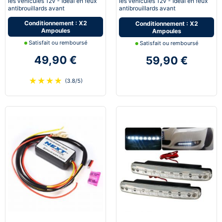
les véhicules 12v - Idéal en feux
les véhicules 12v - Idéal en feux
antibrouillards avant
antibrouillards avant
Conditionnement : X2
Conditionnement : X2
Ampoules
Ampoules
Satisfait ou remboursé
Satisfait ou remboursé
49,90 €
59,90 €
★
★
★
★
(3.8/5)