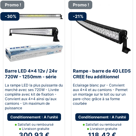
Promo !
Promo !
-30%
-21%
Barre LED 4x4 12v / 24v
Rampe - barre de 40 LEDS
720W - 1250mm - série
CREE feu additionnel
NTX™
120W incurvé - 550mm
La rampe LED la plus puissante du
Eclairage blanc pur - Convient
marché avec ses 720W - Livrée
aux 4x4 et au camions - Permet
complète avec kit de fixation -
un montage sur le toit ou sur un
Convient aux 4x4 ainsi qu'aux
pare-choc grâce à sa forme
camions - Un maximum de
courbée
puissance
Conditionnement : A l'unité
Conditionnement : A l'unité
Satisfait ou remboursé
Satisfait ou remboursé
Livraison gratuite
Livraison gratuite
300,93 €
118,42 €