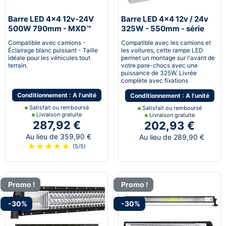
Barre LED 4x4 12v-24V
Barre LED 4x4 12v / 24v
500W 790mm - MXD™
325W - 550mm - série
NTX™
Compatible avec camions -
Compatible avec les camions et
Éclairage blanc puissant - Taille
les voitures, cette rampe LED
idéale pour les véhicules tout
permet un montage sur l'avant de
terrain.
votre pare-chocs avec une
puissance de 325W. Livrée
complète avec fixations
Conditionnement : A l'unité
Conditionnement : A l'unité
Satisfait ou remboursé
Satisfait ou remboursé
Livraison gratuite
Livraison gratuite
287,92 €
202,93 €
Au lieu de 359,90 €
Au lieu de 289,90 €
★
★
★
★
★
(5/5)
Promo !
Promo !
-30%
-30%