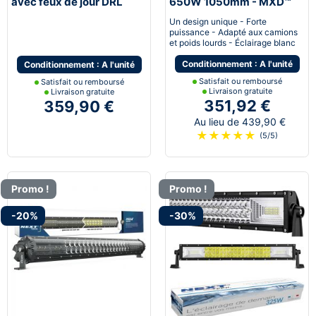
avec feux de jour DRL
650W 1050mm - MXD™
bleu
Un design unique - Forte
puissance - Adapté aux camions
et poids lourds - Éclairage blanc
Conditionnement : A l'unité
Conditionnement : A l'unité
Satisfait ou remboursé
Satisfait ou remboursé
Livraison gratuite
Livraison gratuite
351,92 €
359,90 €
Au lieu de 439,90 €
★
★
★
★
★
(5/5)
Promo !
Promo !
-20%
-30%