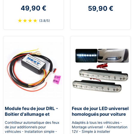
49,90 €
59,90 €
★
★
★
★
(3.8/5)
Module feu de jour DRL -
Feux de jour LED universel
Boitier d'allumage et
homologués pour voiture
extinction automatique
moto quad
Contrôleur automatique des feux
Adaptés à tous les véhicules -
pour feux de jour Led
de jour additionnels pour
Montage universel - Alimentation
véhicules - Installation simple -
12V - Simple à installer